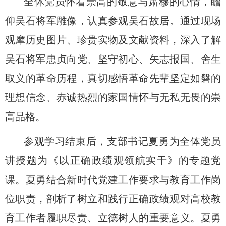
全体党员怀着崇高的敬意与肃穆的心情，瞻
仰吴石将军雕像，认真参观吴石故居。通过现场
观摩历史图片、珍贵实物及文献资料，深入了解
吴石将军忠贞向党、坚守初心、矢志报国、舍生
取义的革命历程，真切感悟革命先辈坚定如磐的
理想信念、赤诚热烈的家国情怀与无私无畏的崇
高品格。
参观学习结束后，支部书记夏勇为全体党员
讲授题为《以正确政绩观领航实干》的专题党
课。夏勇结合新时代党建工作要求与教育工作岗
位职责，剖析了树立和践行正确政绩观对高校教
育工作者履职尽责、立德树人的重要意义。夏勇