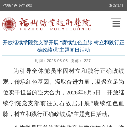
信息门户
数字资源
联系我们
开放继续学院党支部开展 “赓续红色血脉 树立和践行正
确政绩观”主题党日活动
时间：2026-06-06
浏览：
227
为引导全体党员牢固树立和践行正确政绩
观，传承红色基因、汲取奋进力量，凝聚立足岗
位实干担当的强大合力，
2026年
6
月
5
日，开放继
续学院党支部
前往吴石故居
开展
“赓续红色血
脉
，
树立和践行正确政绩观
”主题党日活动
。