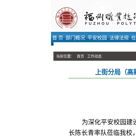
首 页
部门概况
平安校园
法律法规
在
当前位置：
首页
工作动态
上街分局（高
为深化平安校园建
长陈长青率队莅临我校