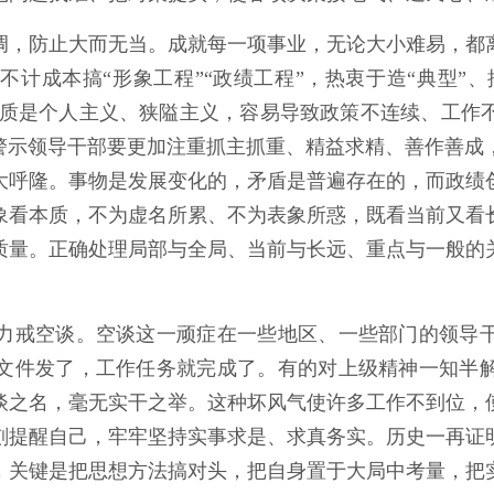
，防止大而无当。成就每一项事业，无论大小难易，都离
计成本搞“形象工程”“政绩工程”，热衷于造“典型”、搞
，实质是个人主义、狭隘主义，容易导致政策不连续、工
这警示领导干部要更加注重抓主抓重、精益求精、善作善成
大呼隆。事物是发展变化的，矛盾是普遍存在的，而政绩
象看本质，不为虚名所累、不为表象所惑，既看当前又看
质量。正确处理局部与全局、当前与长远、重点与一般的
戒空谈。空谈这一顽症在一些地区、一些部门的领导干
文件发了，工作任务就完成了。有的对上级精神一知半
谈之名，毫无实干之举。这种坏风气使许多工作不到位，
刻提醒自己，牢牢坚持实事求是、求真务实。历史一再证
，关键是把思想方法搞对头，把自身置于大局中考量，把