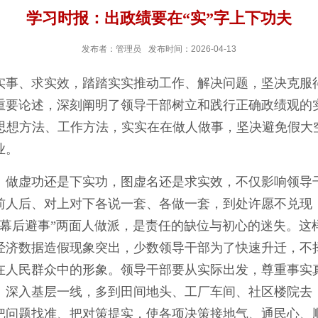
学习时报：出政绩要在“实”字上下功夫
发布者：管理员
发布时间：2026-04-13
事、求实效，踏踏实实推动工作、解决问题，坚决克服得
重要论述，深刻阐明了领导干部树立和践行正确政绩观的
思想方法、工作方法，实实在在做人做事，坚决避免假大空
业。
做虚功还是下实功，图虚名还是求实效，不仅影响领导干
前人后、对上对下各说一套、各做一套，到处许愿不兑现
、幕后避事”两面人做派，是责任的缺位与初心的迷失。这
经济数据造假现象突出，少数领导干部为了快速升迁，不
在人民群众中的形象。领导干部要从实际出发，尊重事实
、深入基层一线，多到田间地头、工厂车间、社区楼院去
把问题找准、把对策提实，使各项决策接地气、通民心、