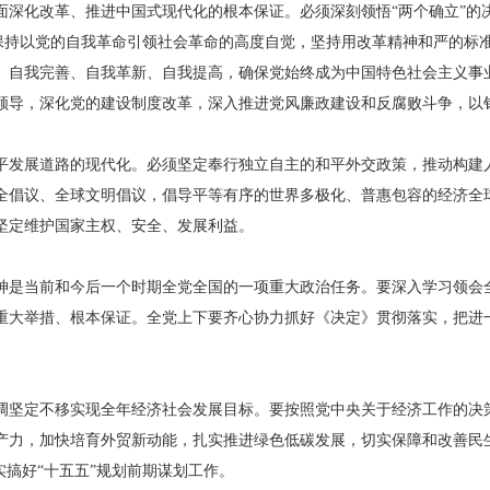
面深化改革、推进中国式现代化的根本保证。必须深刻领悟“两个确立”的决
”，保持以党的自我革命引领社会革命的高度自觉，坚持用改革精神和严的标
、自我完善、自我革新、自我提高，确保党始终成为中国特色社会主义事
领导，深化党的建设制度改革，深入推进党风廉政建设和反腐败斗争，以
平发展道路的现代化。必须坚定奉行独立自主的和平外交政策，推动构建
全倡议、全球文明倡议，倡导平等有序的世界多极化、普惠包容的经济全
坚定维护国家主权、安全、发展利益。
神是当前和今后一个时期全党全国的一项重大政治任务。要深入学习领会
重大举措、根本保证。全党上下要齐心协力抓好《决定》贯彻落实，把进
调坚定不移实现全年经济社会发展目标。要按照党中央关于经济工作的决
产力，加快培育外贸新动能，扎实推进绿色低碳发展，切实保障和改善民
实搞好“十五五”规划前期谋划工作。