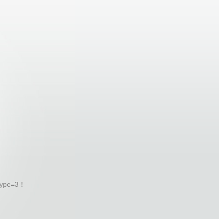
ype=3！